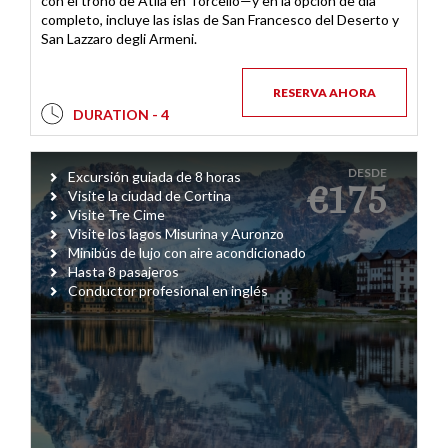
con el trono de Atila en Torcello—y en la opción de día
completo, incluye las islas de San Francesco del Deserto y
San Lazzaro degli Armeni.
RESERVA AHORA
DURATION - 4
DESDE
Excursión guiada de 8 horas
€175
Visite la ciudad de Cortina
Visite Tre Cime
Visite los lagos Misurina y Auronzo
Minibús de lujo con aire acondicionado
Hasta 8 pasajeros
Conductor profesional en inglés