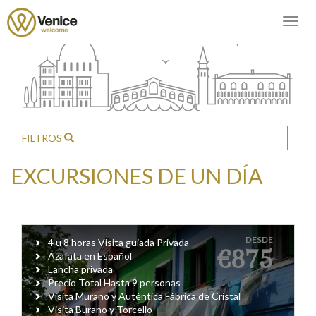
Togg
navig
FILTROS
EXCURSIONES DE UN DÍA
DESDE
4 u 8 horas Visita guiada Privada
€875
Azafata en Español
Lancha privada
Precio Total Hasta 9 personas
Visita Murano y Auténtica Fábrica de Cristal
Visita Burano y Torcello